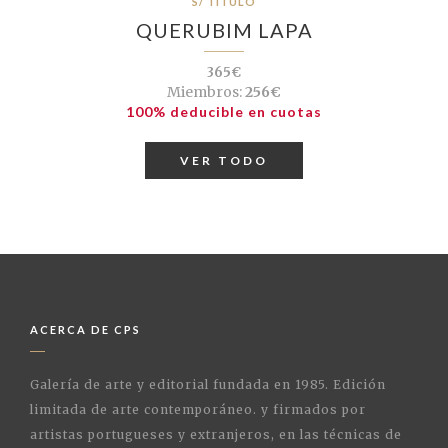
S/ TÍTULO
QUERUBIM LAPA
365€
Miembros:
256€
100% deducible en cuotas
VER TODO
ACERCA DE CPS
Galería de arte y editorial fundada en 1985. Edición
limitada de arte contemporáneo. y firmados por
artistas portugueses y extranjeros, en las técnicas de