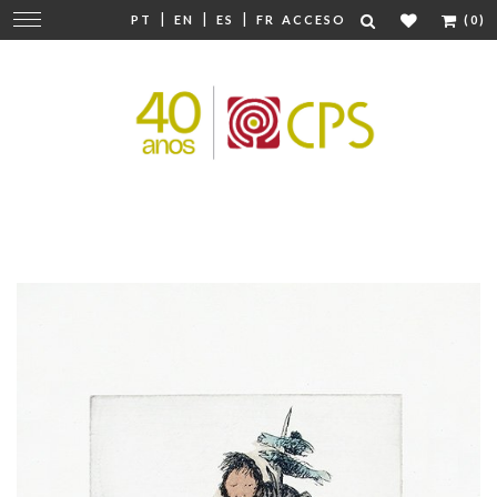
|
|
|
Cambiar
PT
EN
ES
FR
ACCESO
(0)
navegación