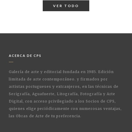
VER TODO
ACERCA DE CPS
Galería de arte y editorial fundada en 1985. Edición
limitada de arte contemporáneo. y firmados por
artistas portugueses y extranjeros, en las técnicas de
Serigrafía, Aguafuerte, Litografía, Fotografía y Arte
Digital, con acceso privilegiado a los Socios de CPS,
quienes elige periódicamente con numerosas ventajas,
las Obras de Arte de tu preferencia.