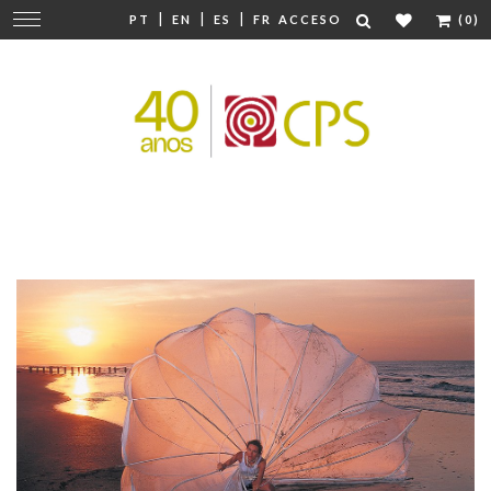
|
|
|
Cambiar
PT
EN
ES
FR
ACCESO
(0)
navegación