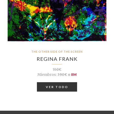
THE OTHER SIDE OF THE SCREEN
REGINA FRANK
550€
Miembros:
390€ o
8M
VER TODO