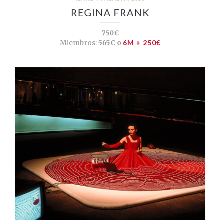
REGINA FRANK
750€
Miembros:
565€ o
6M + 250€