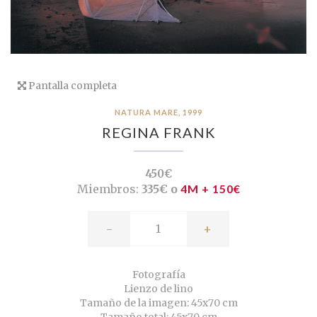
Pantalla completa
NATURA MARE, 1999
REGINA FRANK
450€
Miembros:
335€ o
4M + 150€
-
+
Fotografía
Lienzo de lino
Tamaño de la imagen: 45x70 cm