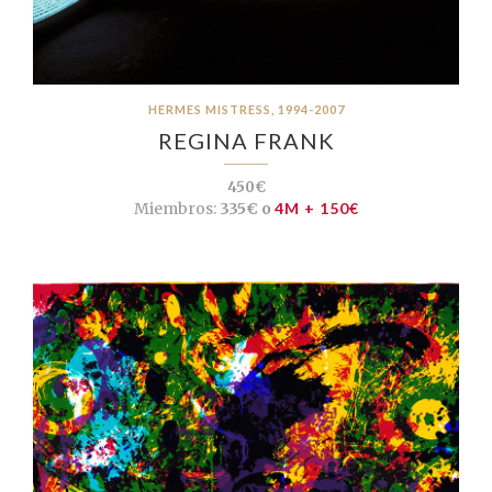
HERMES MISTRESS, 1994-2007
REGINA FRANK
450€
Miembros:
335€ o
4M + 150€