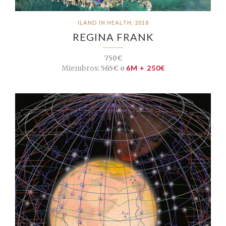
ILAND IN HEALTH, 2018
REGINA FRANK
750€
Miembros:
565€ o
6M + 250€