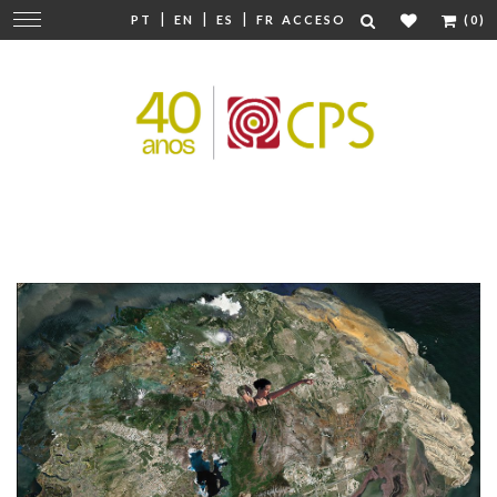
|
|
|
Cambiar
PT
EN
ES
FR
ACCESO
(0)
navegación