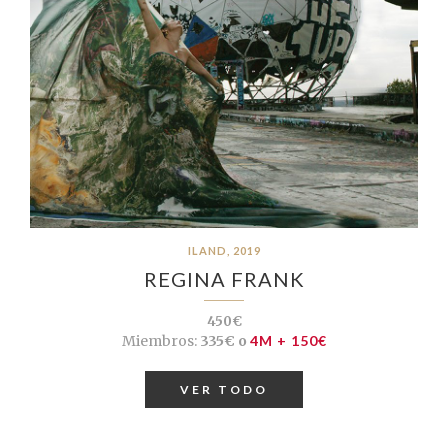
ILAND, 2019
REGINA FRANK
450€
Miembros:
335€ o
4M + 150€
VER TODO