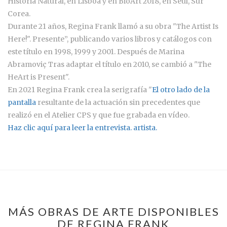
Historia Natural, en Lisboa y en BioArt 2018, en Seúl, Sur
Corea.
Durante 21 años, Regina Frank llamó a su obra "The Artist Is
Here!". Presente”, publicando varios libros y catálogos con
este título en 1998, 1999 y 2001. Después de Marina
Abramoviç Tras adaptar el título en 2010, se cambió a "The
HeArt is Present".
En 2021 Regina Frank crea la serigrafía "
El otro lado de la
pantalla
resultante de la actuación sin precedentes que
realizó en el Atelier CPS y que fue grabada en vídeo.
Haz clic aquí para leer la entrevista. artista.
MÁS OBRAS DE ARTE DISPONIBLES
DE REGINA FRANK