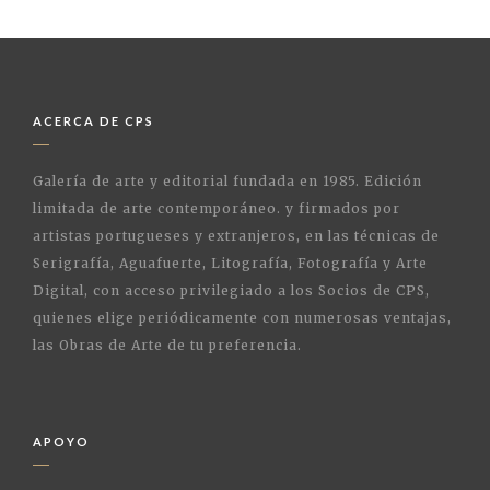
ACERCA DE CPS
Galería de arte y editorial fundada en 1985. Edición
limitada de arte contemporáneo. y firmados por
artistas portugueses y extranjeros, en las técnicas de
Serigrafía, Aguafuerte, Litografía, Fotografía y Arte
Digital, con acceso privilegiado a los Socios de CPS,
quienes elige periódicamente con numerosas ventajas,
las Obras de Arte de tu preferencia.
APOYO