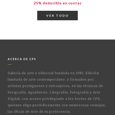
25% deducible en cuotas
VER TODO
ACERCA DE CPS
Galería de arte y editorial fundada en 1985. Edición
limitada de arte contemporáneo. y firmados por
artistas portugueses y extranjeros, en las técnicas de
Serigrafía, Aguafuerte, Litografía, Fotografía y Arte
Digital, con acceso privilegiado a los Socios de CPS,
quienes elige periódicamente con numerosas ventajas,
las Obras de Arte de tu preferencia.