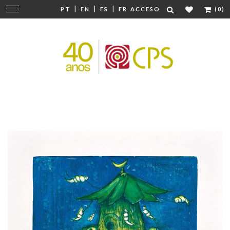
|
|
|
Cambiar
PT
EN
ES
FR
ACCESO
(0)
navegación