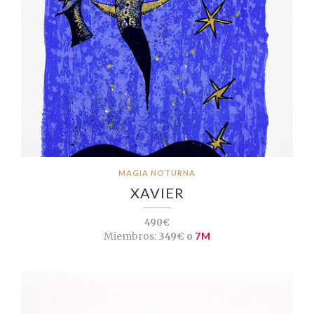
MAGIA NOTURNA
XAVIER
490€
Miembros:
349€ o
7M