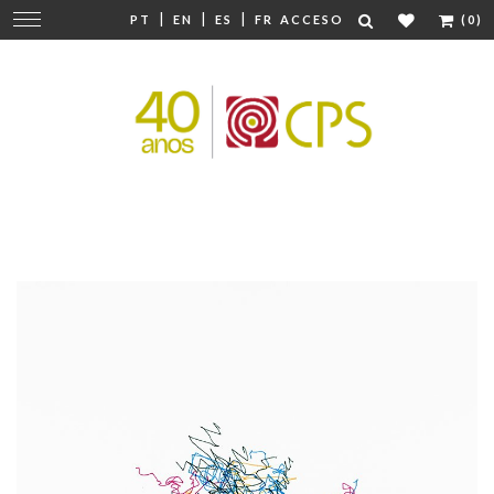
|
|
|
Cambiar
PT
EN
ES
FR
ACCESO
(0)
navegación