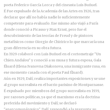
poeta Federico García Lorca y del cineasta Luis Buñuel.
É Fue expulsado de la Academia de las Artes en 1926, tras
declarar que allí no había nadie lo suficientemente
competente para evaluarlo. Ese mismo año viajó a París
donde conoció a Picasso y Max Ernst, pero fue el
descubrimiento de las teorías de Freud y de pintores
metafísicos como Giorgio de Chiririco lo que marcaría una
gran diferencia en su obra futura.
En 1929 colaboró con Luis Buñuel en el cortometraje "Un
Chien Andalou" y conoció a su musa y futura esposa, Gala
Éluard (Elena Ivanovna Diakonova, una inmigrante rusa, en
ese momento casada con el poeta Paul Éluard).
Aún en 1929, Dalí; realiza importantes exposiciones y se une
al grupo surrealista en el barrio parisino de Montparnasse.
É expulsado por miembros del grupo surrealista en 1939,
por razones políticas, ya que el marxismo era la doctrina
preferida del movimiento y Dalí; se declaró
"anarcomonárquico". Dalí; respondió a la pregunta; su