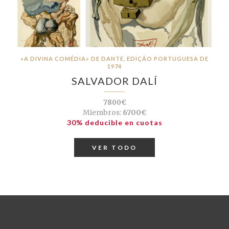
«A DIVINA COMÉDIA» DE DANTE, EDIÇÃO PORTUGUESA DE
1974
SALVADOR DALÍ
7800€
Miembros:
6700€
30% deducible en cuotas
VER TODO