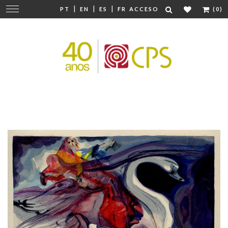
|
|
|
Cambiar
PT
EN
ES
FR
ACCESO
(0)
navegación