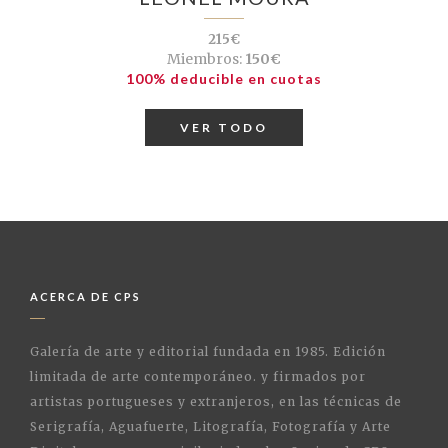
215€
Miembros:
150€
100% deducible en cuotas
VER TODO
ACERCA DE CPS
Galería de arte y editorial fundada en 1985. Edición
limitada de arte contemporáneo. y firmados por
artistas portugueses y extranjeros, en las técnicas de
Serigrafía, Aguafuerte, Litografía, Fotografía y Arte