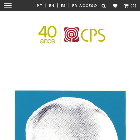
|
|
|
Cambiar
PT
EN
ES
FR
ACCESO
(0)
navegación