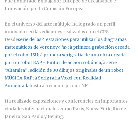
Fue nombrado Embajador Europeo de Creatividad e
Innovación por la Comisión Europea.
En el universo del arte múltiple, ha logrado un perfil
innovador en las ediciones realizadas con el CPS.
Desde
serie de las 4 estaciones para utilizar los diagramas
matemáticos de Voronoy< /a>; à
primera grabación creada
por el robot ISU
; à
primera serigrafía de una obra creada
por un robot RAP - Pintor de acción robótica
; à
serie
“Altamira”
, edición de 30 dibujos originales de un robot
MÚSICA RAP; à
Serigrafía Voxel con Realidad
Aumentada
hasta al reciente primer NFT.
Ha realizado exposiciones y conferencias en importantes
ciudades internacionales como París, Nueva York, Río de
Janeiro, São Paulo y Beijing.