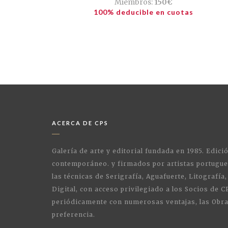
Miembros:
150€
100% deducible en cuotas
ACERCA DE CPS
Galería de arte y editorial fundada en 1985. Edici
contemporáneo. y firmados por artistas portugue
las técnicas de Serigrafía, Aguafuerte, Litografía,
Digital, con acceso privilegiado a los Socios de C
periódicamente con numerosas ventajas, las Obra
preferencia.