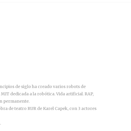
incipios de siglo ha creado varios robots de
IT dedicada a la robótica. Vida artificial. RAP,
ión permanente.
 obra de teatro RUR de Karel Capek, con 3 actores
.