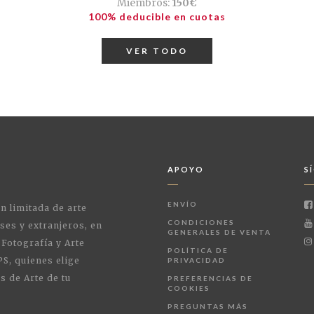
Miembros:
150€
100% deducible en cuotas
VER TODO
APOYO
S
ENVÍO
ón limitada de arte
CONDICIONES
ses y extranjeros, en
GENERALES DE VENTA
 Fotografía y Arte
POLÍTICA DE
PS, quienes elige
PRIVACIDAD
s de Arte de tu
PREFERENCIAS DE
COOKIES
PREGUNTAS MÁS