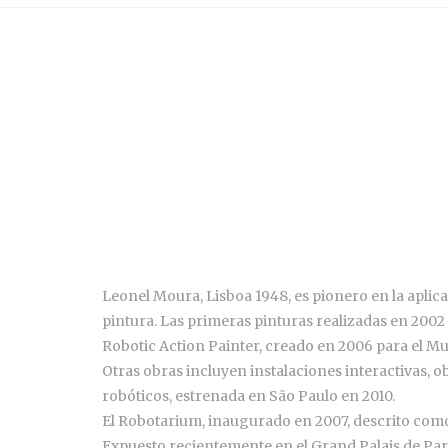
Leonel Moura, Lisboa 1948, es pionero en la aplicac
pintura. Las primeras pinturas realizadas en 2002 c
Robotic Action Painter, creado en 2006 para el M
Otras obras incluyen instalaciones interactivas, o
robóticos, estrenada en São Paulo en 2010.
El Robotarium, inaugurado en 2007, descrito como 
Expuesto recientemente en el Grand Palais de Par