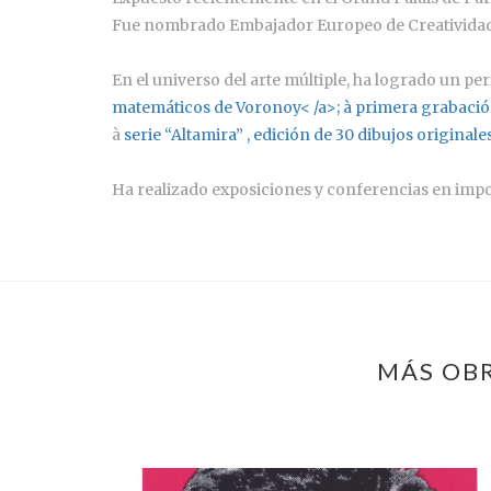
Fue nombrado Embajador Europeo de Creatividad 
En el universo del arte múltiple, ha logrado un pe
matemáticos de Voronoy< /a>; à
primera grabación
à
serie “Altamira”
, edición de 30 dibujos origina
Ha realizado exposiciones y conferencias en impor
MÁS OBR