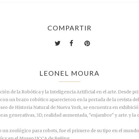
COMPARTIR
LEONEL MOURA
ión de la Robótica y la Inteligencia Artificial en el arte. Desde pr
on un brazo robótico aparecieron en la portada de la revista del M
useo de Historia Natural de Nueva York, se encuentra en exhibic
bras generativas, 3D, realidad aumentada, "enjambre" y arte. y la
un zoológico para robots, fue el primero de su tipo en el mundo
ís y en el Museo UCCA de Beijing.