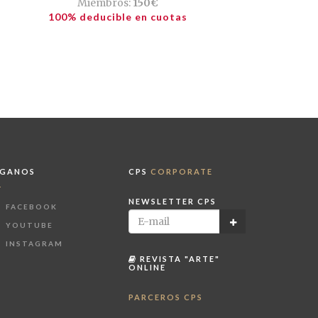
Miembros:
150€
100% deducible en cuotas
ÍGANOS
CPS
CORPORATE
NEWSLETTER CPS
FACEBOOK
YOUTUBE
INSTAGRAM
REVISTA "ARTE"
ONLINE
PARCEROS CPS