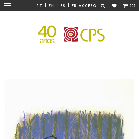
|
|
|
Cambiar
PT
EN
ES
FR
ACCESO
(0)
navegación