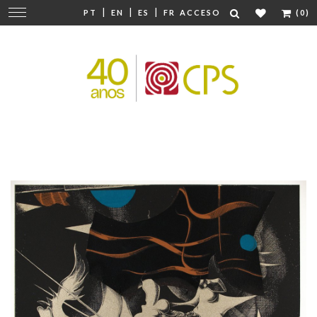
|
|
|
Cambiar
PT
EN
ES
FR
ACCESO
(0)
navegación