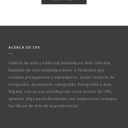
ACERCA DE CPS
Galería de arte y editorial fundada en 1985. Edición
limitada de arte contemporáneo. y firmados por
artistas portugueses y extranjeros, en las técnicas de
Serigrafía, Aguafuerte, Litografía, Fotografía y Arte
Digital, con acceso privilegiado a los Socios de CPS,
quienes elige periódicamente con numerosas ventajas,
las Obras de Arte de tu preferencia.