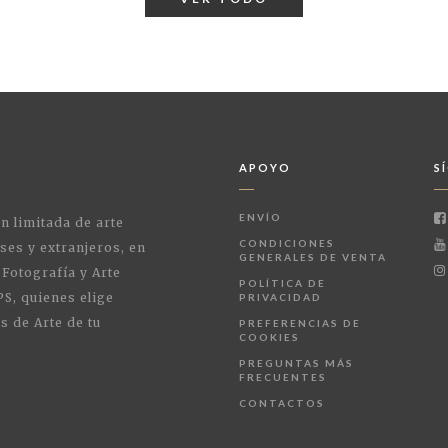
APOYO
S
ENVÍO
ón limitada de arte
CONDICIONES
ses y extranjeros, en
GENERALES DE VENTA
 Fotografía y Arte
POLÍTICA DE
PS, quienes elige
PRIVACIDAD
s de Arte de tu
PREFERENCIAS DE
COOKIES
PREGUNTAS MÁS
FRECUENTES
CONTACTOS