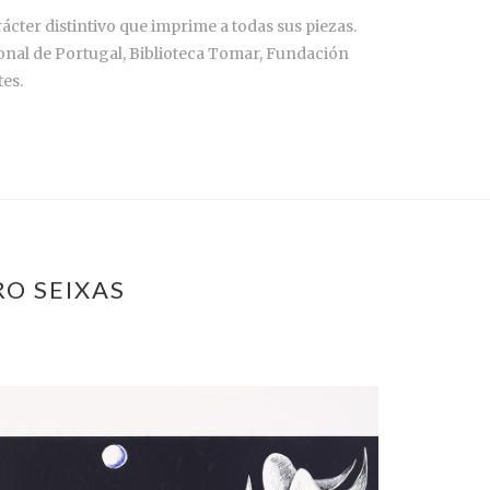
ácter distintivo que imprime a todas sus piezas.
nal de Portugal, Biblioteca Tomar, Fundación
es.
RO SEIXAS