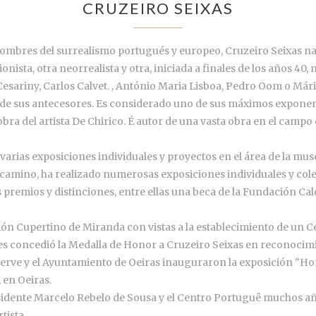
CRUZEIRO SEIXAS
ombres del surrealismo portugués y europeo, Cruzeiro Seixas na
ionista, otra neorrealista y otra, iniciada a finales de los años 4
esariny, Carlos Calvet. , António Maria Lisboa, Pedro Oom o Mári
 de sus antecesores. Es considerado uno de sus máximos exponent
obra del artista De Chirico. É autor de una vasta obra en el campo 
ó varias exposiciones individuales y proyectos en el área de la mu
 camino, ha realizado numerosas exposiciones individuales y col
s premios y distinciones, entre ellas una beca de la Fundación Ca
ón Cupertino de Miranda con vistas a la establecimiento de un C
s concedió la Medalla de Honor a Cruzeiro Seixas en reconocimien
 Perve y el Ayuntamiento de Oeiras inauguraron la exposición "H
, en Oeiras.
idente Marcelo Rebelo de Sousa y el Centro Portuguê muchos años
tista.