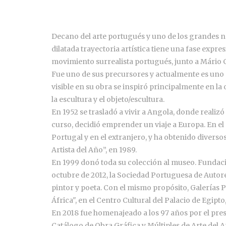
Decano del arte portugués y uno de los grandes n
dilatada trayectoria artística tiene una fase expres
movimiento surrealista portugués, junto a Mário C
Fue uno de sus precursores y actualmente es uno
visible en su obra se inspiró principalmente en la 
la escultura y el objeto/escultura.
En 1952 se trasladó a vivir a Angola, donde realiz
curso, decidió emprender un viaje a Europa. En el
Portugal y en el extranjero, y ha obtenido diverso
Artista del Año”, en 1989.
En 1999 donó toda su colección al museo. Fundaci
octubre de 2012, la Sociedad Portuguesa de Autore
pintor y poeta. Con el mismo propósito, Galerías
África", en el Centro Cultural del Palacio de Egipto
En 2018 fue homenajeado a los 97 años por el pres
Catálogo de Obra Gráfica y Múltiples de Arte del Ar