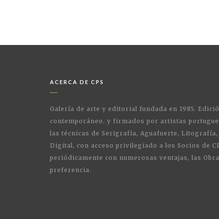
ACERCA DE CPS
Galería de arte y editorial fundada en 1985. Edici
contemporáneo. y firmados por artistas portugue
las técnicas de Serigrafía, Aguafuerte, Litografía,
Digital, con acceso privilegiado a los Socios de C
periódicamente con numerosas ventajas, las Obra
preferencia.