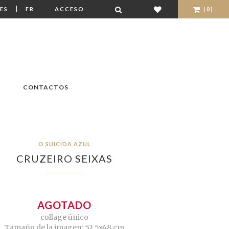
|
ES
FR
ACCESO
(0)
CONTACTOS
O SUICIDA AZUL
CRUZEIRO SEIXAS
AGOTADO
collage único
Tamaño de la imagen: 52,5x48 cm