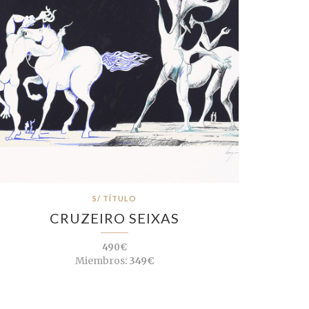
S/ TÍTULO
CRUZEIRO SEIXAS
490€
Miembros:
349€