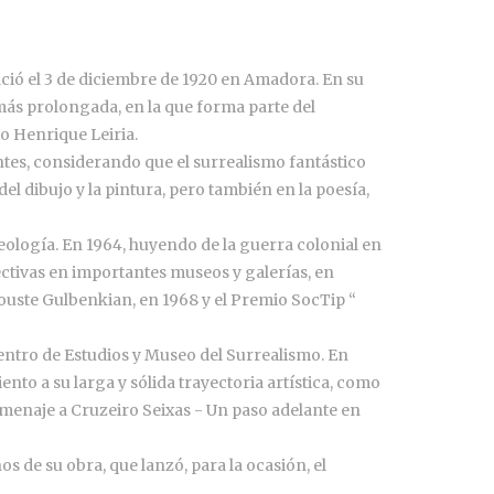
ció el 3 de diciembre de 1920 en Amadora. En su
0, más prolongada, en la que forma parte del
o Henrique Leiria.
es, considerando que el surrealismo fantástico
del dibujo y la pintura, pero también en la poesía,
seología. En 1964, huyendo de la guerra colonial en
ectivas en importantes museos y galerías, en
louste Gulbenkian, en 1968 y el Premio SocTip “
entro de Estudios y Museo del Surrealismo. En
to a su larga y sólida trayectoria artística, como
omenaje a Cruzeiro Seixas - Un paso adelante en
 de su obra, que lanzó, para la ocasión, el