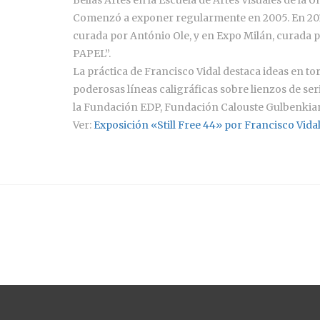
Comenzó a exponer regularmente en 2005. En 2014 
curada por António Ole, y en Expo Milán, curada 
PAPEL”.
La práctica de Francisco Vidal destaca ideas en to
poderosas líneas caligráficas sobre lienzos de se
la Fundación EDP, Fundación Calouste Gulbenkian
Ver:
Exposición «Still Free 44» por Francisco Vidal