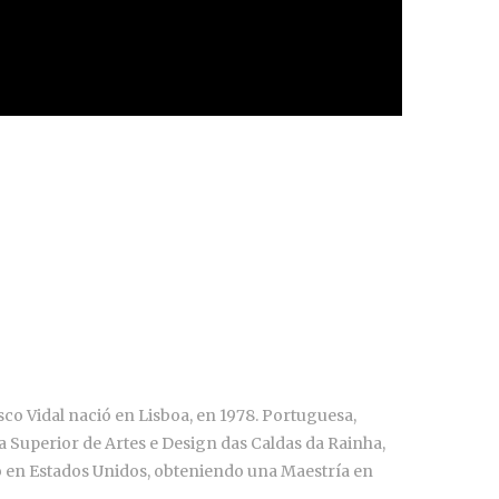
o Vidal nació en Lisboa, en 1978. Portuguesa,
a Superior de Artes e Design das Caldas da Rainha,
po en Estados Unidos, obteniendo una Maestría en