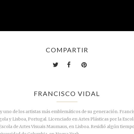
COMPARTIR
FRANCISCO VIDAL
uno de los artistas más emblemáticos de su generación. Francisc
la y Lisboa, Portugal. Licenciado en Artes Plásticas por la Escol
 Escola de Artes Visuais Maumaus, en Lisboa. Residió algún tiem
 Universidad de Columbia, en Nueva York.