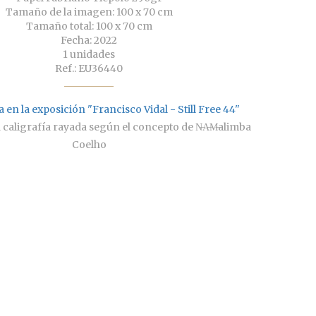
Tamaño de la imagen: 100 x 70 cm
Tamaño total: 100 x 70 cm
Fecha: 2022
1 unidades
Ref.: EU36440
 en la exposición "Francisco Vidal - Still Free 44"
iza caligrafía rayada según el concepto de N̶A̶M̶alimba
Coelho