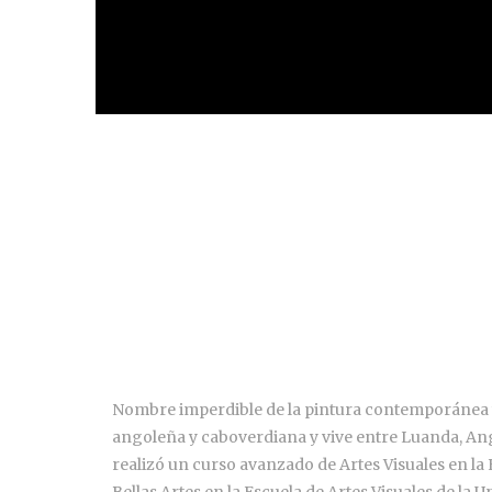
Nombre imperdible de la pintura contemporánea y 
angoleña y caboverdiana y vive entre Luanda, Ango
realizó un curso avanzado de Artes Visuales en la
Bellas Artes en la Escuela de Artes Visuales de la