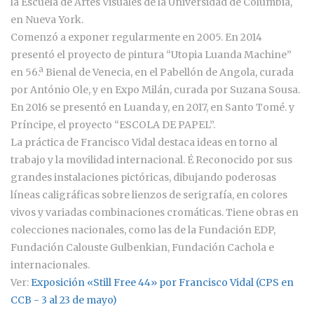
la Escuela de Artes Visuales de la Universidad de Columbia,
en Nueva York.
Comenzó a exponer regularmente en 2005. En 2014
presentó el proyecto de pintura “Utopia Luanda Machine”
en 56.ª Bienal de Venecia, en el Pabellón de Angola, curada
por António Ole, y en Expo Milán, curada por Suzana Sousa.
En 2016 se presentó en Luanda y, en 2017, en Santo Tomé. y
Príncipe, el proyecto “ESCOLA DE PAPEL”.
La práctica de Francisco Vidal destaca ideas en torno al
trabajo y la movilidad internacional. É Reconocido por sus
grandes instalaciones pictóricas, dibujando poderosas
líneas caligráficas sobre lienzos de serigrafía, en colores
vivos y variadas combinaciones cromáticas. Tiene obras en
colecciones nacionales, como las de la Fundación EDP,
Fundación Calouste Gulbenkian, Fundación Cachola e
internacionales.
Ver:
Exposición «Still Free 44» por Francisco Vidal (CPS en
CCB - 3 al 23 de mayo)