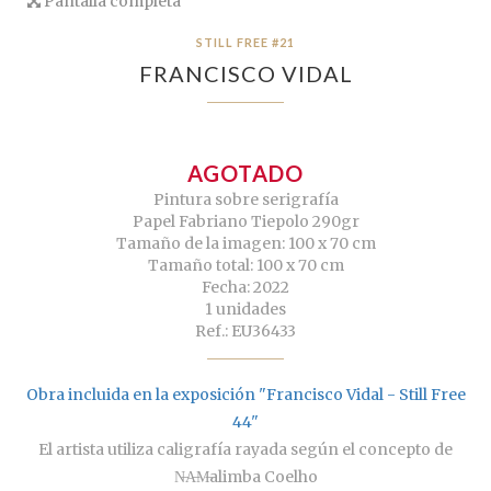
Pantalla completa
STILL FREE #21
FRANCISCO VIDAL
AGOTADO
Pintura sobre serigrafía
Papel Fabriano Tiepolo 290gr
Tamaño de la imagen: 100 x 70 cm
Tamaño total: 100 x 70 cm
Fecha: 2022
1 unidades
Ref.: EU36433
Obra incluida en la exposición "Francisco Vidal - Still Free
44"
El artista utiliza caligrafía rayada según el concepto de
N̶A̶M̶alimba Coelho