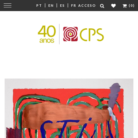
|
|
|
Cambiar
PT
EN
ES
FR
ACCESO
(0)
navegación