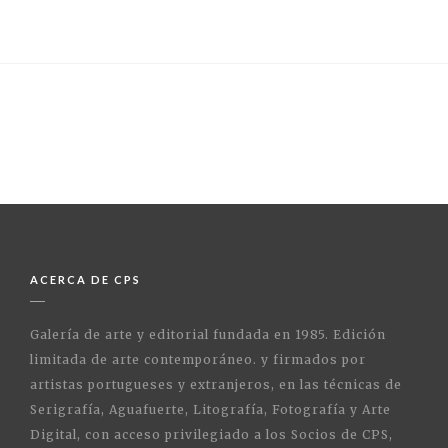
ACERCA DE CPS
Galería de arte y editorial fundada en 1985. Edición
limitada de arte contemporáneo. y firmados por
artistas portugueses y extranjeros, en las técnicas de
Serigrafía, Aguafuerte, Litografía, Fotografía y Arte
Digital, con acceso privilegiado a los Socios de CPS,