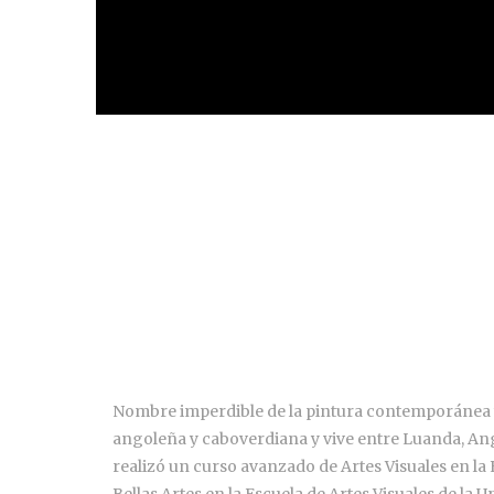
Nombre imperdible de la pintura contemporánea y 
angoleña y caboverdiana y vive entre Luanda, Ango
realizó un curso avanzado de Artes Visuales en la
Bellas Artes en la Escuela de Artes Visuales de la