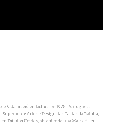
o Vidal nació en Lisboa, en 1978. Portuguesa,
a Superior de Artes e Design das Caldas da Rainha,
po en Estados Unidos, obteniendo una Maestría en