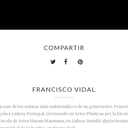
COMPARTIR
FRANCISCO VIDAL
uno de los artistas más emblemáticos de su generación. Francisc
la y Lisboa, Portugal. Licenciado en Artes Plásticas por la Escol
 Escola de Artes Visuais Maumaus, en Lisboa. Residió algún tiem
 Universidad de Columbia, en Nueva York.