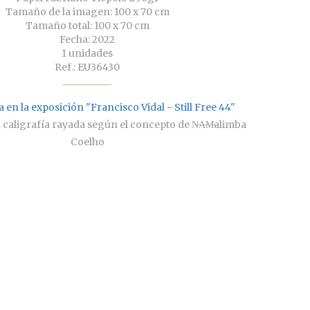
Tamaño de la imagen: 100 x 70 cm
Tamaño total: 100 x 70 cm
Fecha: 2022
1 unidades
Ref.: EU36430
 en la exposición "Francisco Vidal - Still Free 44"
iza caligrafía rayada según el concepto de N̶A̶M̶alimba
Coelho