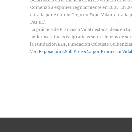
Comenzó a exponer regularmente en 2005. En 2014 
curada por António Ole, y en Expo Milán, curada 
PAPEL”.
La práctica de Francisco Vidal destaca ideas en to
poderosas líneas caligráficas sobre lienzos de se
la Fundación EDP, Fundación Calouste Gulbenkian
Ver:
Exposición «Still Free 44» por Francisco Vidal