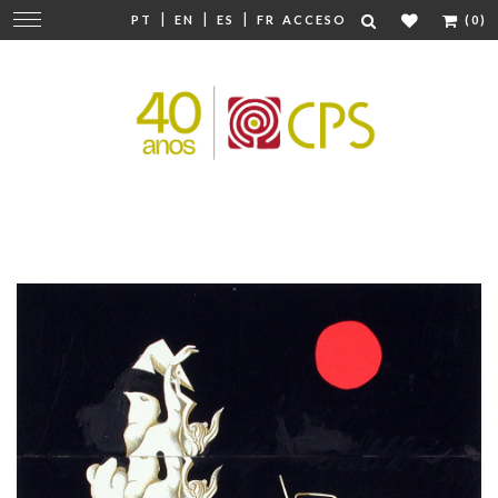
|
|
|
Cambiar
PT
EN
ES
FR
ACCESO
(0)
navegación