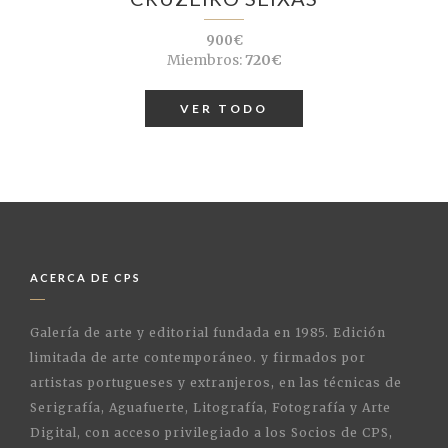
900€
Miembros:
720€
VER TODO
ACERCA DE CPS
Galería de arte y editorial fundada en 1985. Edición
limitada de arte contemporáneo. y firmados por
artistas portugueses y extranjeros, en las técnicas de
Serigrafía, Aguafuerte, Litografía, Fotografía y Arte
Digital, con acceso privilegiado a los Socios de CPS,