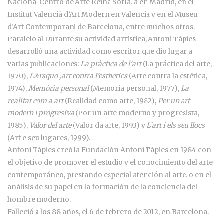
Nacional Centro de Arte Reina Sofía. a en Madrid, en el
Institut Valencià d’Art Modern en Valencia y en el Museu
d’Art Contemporani de Barcelona, entre muchos otros.
Paralelo al Durante su actividad artística, Antoni Tàpies
desarrolló una actividad como escritor que dio lugar a
varias publicaciones:
La pràctica de l’art
(La práctica del arte,
1970),
L&rsquo ;art contra l’esthetics
(Arte contra la estética,
1974),
Memòria personal
(Memoria personal, 1977),
La
realitat com a art
(Realidad como arte, 1982),
Per un art
modern i progresiva
(Por un arte moderno y progresista,
1985),
Valor del arte
(Valor da arte, 1993) y
L’art i els seu llocs
(Art e seu lugares, 1999).
Antoni Tàpies creó la Fundación Antoni Tàpies en 1984 con
el objetivo de promover el estudio y el conocimiento del arte
contemporáneo, prestando especial atención al arte. o en el
análisis de su papel en la formación de la conciencia del
hombre moderno.
Falleció a los 88 años, el 6 de febrero de 2012, en Barcelona.