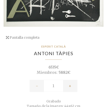
Pantalla completa
ESPERIT CATALÀ
ANTONI TÀPIES
6535€
Miembros:
5882€
-
+
Grabado
Tamaño de la imagen: 44x62 cm