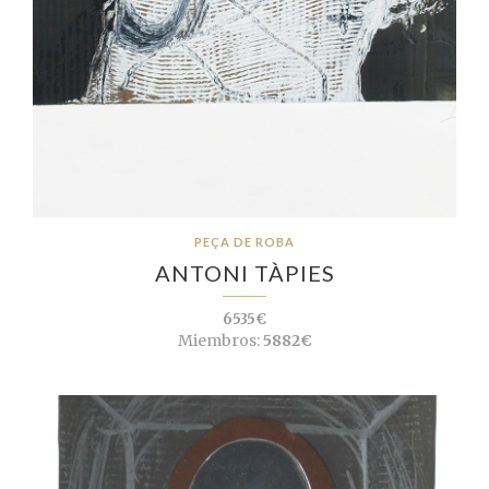
PEÇA DE ROBA
ANTONI TÀPIES
6535€
Miembros:
5882€