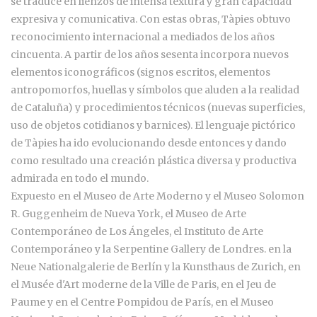
se traduce en lienzos de intensa textura y gran capacidad
expresiva y comunicativa. Con estas obras, Tàpies obtuvo
reconocimiento internacional a mediados de los años
cincuenta. A partir de los años sesenta incorpora nuevos
elementos iconográficos (signos escritos, elementos
antropomorfos, huellas y símbolos que aluden a la realidad
de Cataluña) y procedimientos técnicos (nuevas superficies,
uso de objetos cotidianos y barnices). El lenguaje pictórico
de Tàpies ha ido evolucionando desde entonces y dando
como resultado una creación plástica diversa y productiva
admirada en todo el mundo.
Expuesto en el Museo de Arte Moderno y el Museo Solomon
R. Guggenheim de Nueva York, el Museo de Arte
Contemporáneo de Los Ángeles, el Instituto de Arte
Contemporáneo y la Serpentine Gallery de Londres. en la
Neue Nationalgalerie de Berlín y la Kunsthaus de Zurich, en
el Musée d'Art moderne de la Ville de Paris, en el Jeu de
Paume y en el Centre Pompidou de París, en el Museo