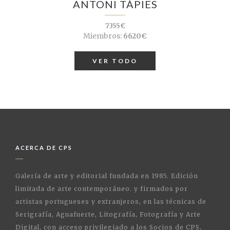
ANTONI TÀPIES
7355€
Miembros:
6620€
VER TODO
ACERCA DE CPS
Galería de arte y editorial fundada en 1985. Edición
limitada de arte contemporáneo. y firmados por
artistas portugueses y extranjeros, en las técnicas de
Serigrafía, Aguafuerte, Litografía, Fotografía y Arte
Digital, con acceso privilegiado a los Socios de CPS,