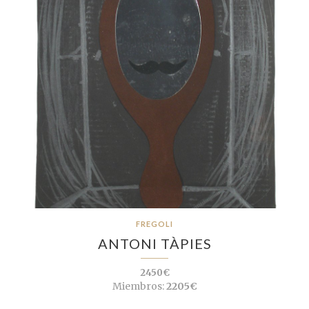
FREGOLI
ANTONI TÀPIES
2450€
Miembros:
2205€