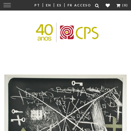
|
|
|
Cambiar
PT
EN
ES
FR
ACCESO
(0)
navegación