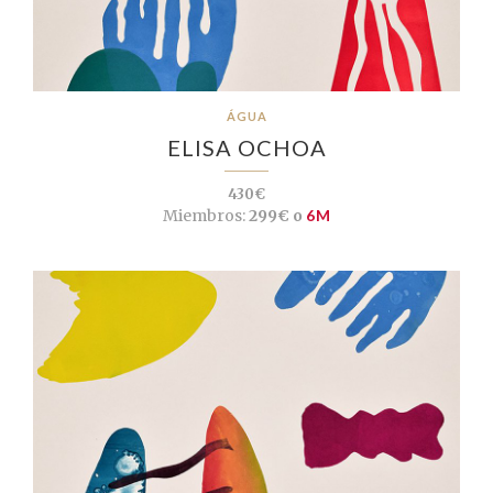
ÁGUA
ELISA OCHOA
430€
Miembros:
299€ o
6M