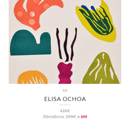
AR
ELISA OCHOA
430€
Miembros:
299€ o
6M