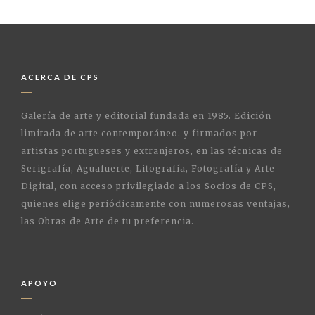
ACERCA DE CPS
Galería de arte y editorial fundada en 1985. Edición
limitada de arte contemporáneo. y firmados por
artistas portugueses y extranjeros, en las técnicas de
Serigrafía, Aguafuerte, Litografía, Fotografía y Arte
Digital, con acceso privilegiado a los Socios de CPS,
quienes elige periódicamente con numerosas ventajas,
las Obras de Arte de tu preferencia.
APOYO