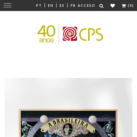
|
|
|
Cambiar
PT
EN
ES
FR
ACCESO
(0)
navegación