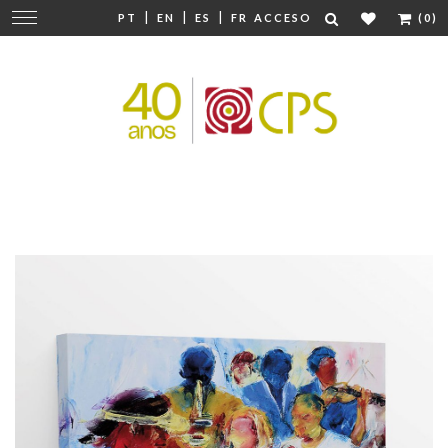
|
|
|
Cambiar
PT
EN
ES
FR
ACCESO
(0)
navegación