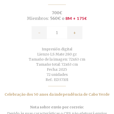
700€
Miembros:
560€ o
8M + 175€
-
+
Impresión digital
Lienzo LS Mate 280 gr
Tamaño de la imagen: 72x63 cm
Tamaño total: 72x63 cm
Fecha: 2025
72 unidades
Ref.: ED37101
Celebração dos 50 anos da independência de Cabo Verde
Nota sobre envio por correio:
Devido às suas características o CPS não efetuará envios