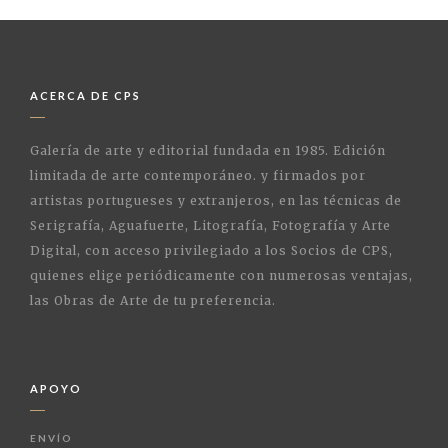
ACERCA DE CPS
Galería de arte y editorial fundada en 1985. Edición
limitada de arte contemporáneo. y firmados por
artistas portugueses y extranjeros, en las técnicas de
Serigrafía, Aguafuerte, Litografía, Fotografía y Arte
Digital, con acceso privilegiado a los Socios de CPS,
quienes elige periódicamente con numerosas ventajas,
las Obras de Arte de tu preferencia.
APOYO
ENVÍO