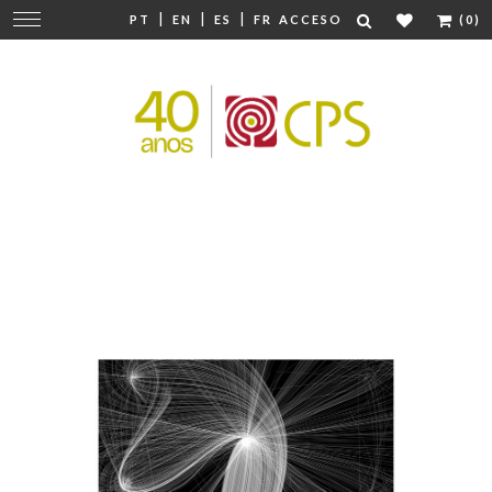
|
|
|
Cambiar
PT
EN
ES
FR
ACCESO
(0)
navegación