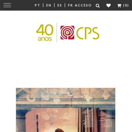
|
|
|
Cambiar
PT
EN
ES
FR
ACCESO
(0)
navegación