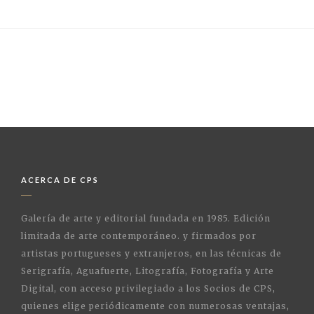
ACERCA DE CPS
Galería de arte y editorial fundada en 1985. Edición
limitada de arte contemporáneo. y firmados por
artistas portugueses y extranjeros, en las técnicas de
Serigrafía, Aguafuerte, Litografía, Fotografía y Arte
Digital, con acceso privilegiado a los Socios de CPS,
quienes elige periódicamente con numerosas ventajas,