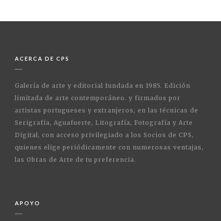
ACERCA DE CPS
Galería de arte y editorial fundada en 1985. Edición
limitada de arte contemporáneo. y firmados por
artistas portugueses y extranjeros, en las técnicas de
Serigrafía, Aguafuerte, Litografía, Fotografía y Arte
Digital, con acceso privilegiado a los Socios de CPS,
quienes elige periódicamente con numerosas ventajas,
las Obras de Arte de tu preferencia.
APOYO