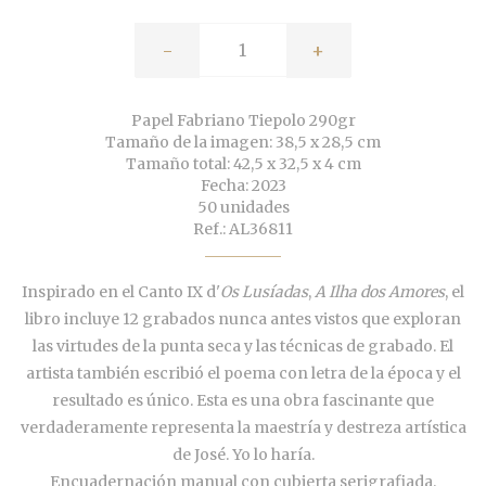
-
+
Papel Fabriano Tiepolo 290gr
Tamaño de la imagen: 38,5 x 28,5 cm
Tamaño total: 42,5 x 32,5 x 4 cm
Fecha: 2023
50 unidades
Ref.: AL36811
Inspirado en el Canto IX d'
Os Lusíadas
,
A Ilha dos Amores
, el
libro incluye
12 grabados nunca antes vistos
que exploran
las virtudes de la punta seca y las técnicas de grabado. El
artista también escribió el poema con letra de la época y el
resultado es único. Esta es una obra fascinante que
verdaderamente representa la maestría y destreza artística
de José. Yo lo haría.
Encuadernación manual con cubierta serigrafiada.