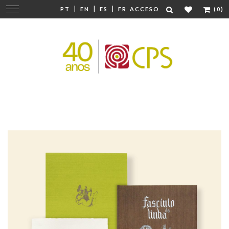
|
|
|
Cambiar
PT
EN
ES
FR
ACCESO
(0)
navegación