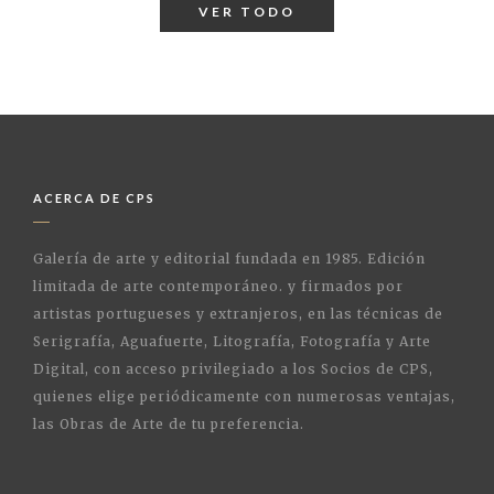
VER TODO
ACERCA DE CPS
Galería de arte y editorial fundada en 1985. Edición
limitada de arte contemporáneo. y firmados por
artistas portugueses y extranjeros, en las técnicas de
Serigrafía, Aguafuerte, Litografía, Fotografía y Arte
Digital, con acceso privilegiado a los Socios de CPS,
quienes elige periódicamente con numerosas ventajas,
las Obras de Arte de tu preferencia.