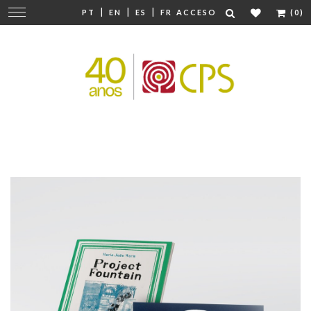
|
|
|
Cambiar
PT
EN
ES
FR
ACCESO
(0)
navegación