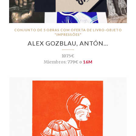
CONJUNTO DE 5 OBRAS COM OFERTA DE LIVRO-OBJETO
"IMPRESSÕES"
ALEX GOZBLAU, ANTÓN…
1075€
Miembros:
779€ o
16M