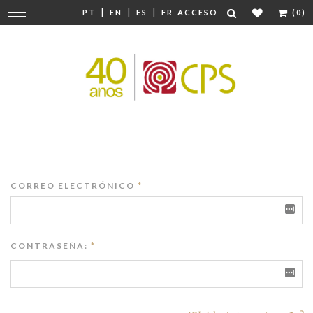
|
|
|
Cambiar
PT
EN
ES
FR
ACCESO
(0)
navegación
CORREO ELECTRÓNICO
*
CONTRASEÑA:
*