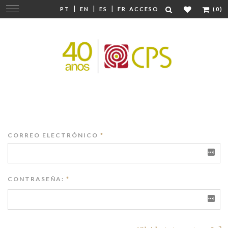
|
|
|
Cambiar
PT
EN
ES
FR
ACCESO
(0)
navegación
CORREO ELECTRÓNICO
*
CONTRASEÑA:
*