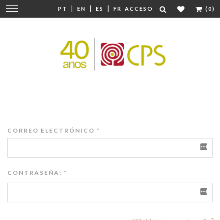
|
|
|
Cambiar
PT
EN
ES
FR
ACCESO
(0)
navegación
CORREO ELECTRÓNICO
*
CONTRASEÑA:
*