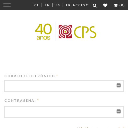
|
|
|
Cambiar
PT
EN
ES
FR
ACCESO
(0)
navegación
CORREO ELECTRÓNICO
*
CONTRASEÑA:
*