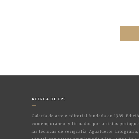
ACERCA DE CPS
Galería de arte y editorial fundada en 1985. Edici
contemporáneo. y firmados por artistas portugue
las técnicas de Serigrafía, Aguafuerte, Litografía,