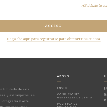
¿Olvidaste tu c
Haga clic aquí para registrarse para obtener una cuenta.
APOYO
S
ENVÍO
ón limitada de arte
CONDICIONES
ses y extranjeros, en
GENERALES DE VENTA
 Fotografía y Arte
POLÍTICA DE