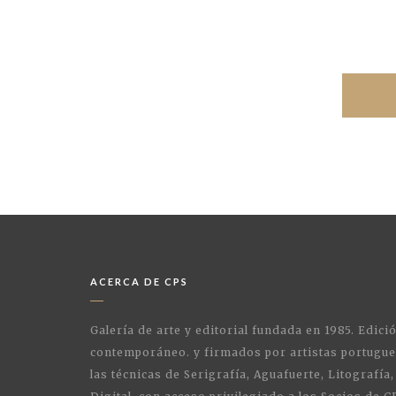
ACERCA DE CPS
Galería de arte y editorial fundada en 1985. Edici
contemporáneo. y firmados por artistas portugue
las técnicas de Serigrafía, Aguafuerte, Litografía,