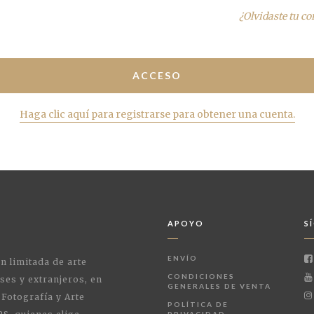
¿Olvidaste tu c
Haga clic aquí para registrarse para obtener una cuenta.
APOYO
S
ENVÍO
ón limitada de arte
CONDICIONES
ses y extranjeros, en
GENERALES DE VENTA
 Fotografía y Arte
POLÍTICA DE