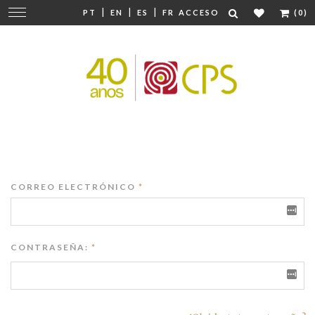
|
|
|
Cambiar
PT
EN
ES
FR
ACCESO
(0)
navegación
CORREO ELECTRÓNICO
*
CONTRASEÑA:
*