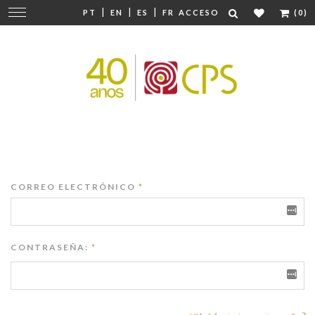
|
|
|
Cambiar
PT
EN
ES
FR
ACCESO
(0)
navegación
CORREO ELECTRÓNICO
*
CONTRASEÑA:
*