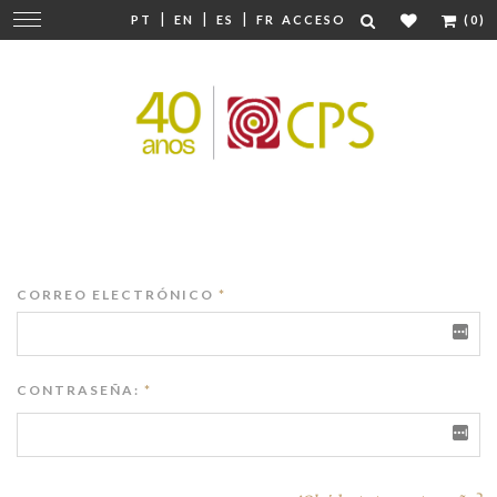
|
|
|
Cambiar
PT
EN
ES
FR
ACCESO
(0)
navegación
CORREO ELECTRÓNICO
*
CONTRASEÑA:
*