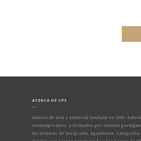
ACERCA DE CPS
Galería de arte y editorial fundada en 1985. Edici
contemporáneo. y firmados por artistas portugue
las técnicas de Serigrafía, Aguafuerte, Litografía,