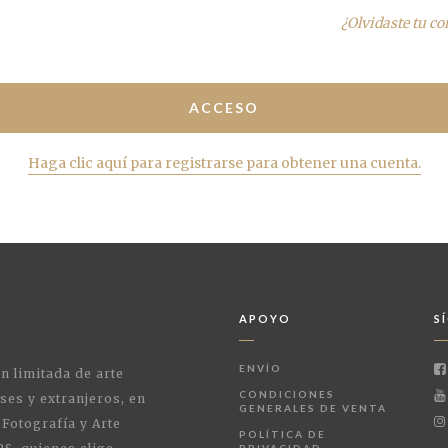
¿Olvidaste tu c
Haga clic aquí para registrarse para obtener una cuenta.
APOYO
S
ENVÍO
ón limitada de arte
CONDICIONES
ses y extranjeros, en
GENERALES DE VENTA
 Fotografía y Arte
POLÍTICA DE