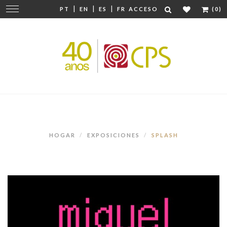
|
|
|
Cambiar
PT
EN
ES
FR
ACCESO
(0)
navegación
HOGAR
EXPOSICIONES
SPLASH