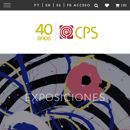
|
|
|
Cambiar
PT
EN
ES
FR
ACCESO
(0)
navegación
EXPOSICIONES