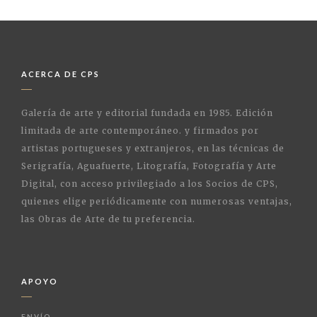
ACERCA DE CPS
Galería de arte y editorial fundada en 1985. Edición
limitada de arte contemporáneo. y firmados por
artistas portugueses y extranjeros, en las técnicas de
Serigrafía, Aguafuerte, Litografía, Fotografía y Arte
Digital, con acceso privilegiado a los Socios de CPS,
quienes elige periódicamente con numerosas ventajas,
las Obras de Arte de tu preferencia.
APOYO
ENVÍO