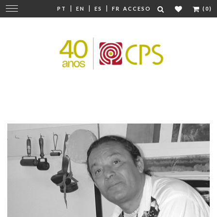
|
|
|
Cambiar
PT
EN
ES
FR
ACCESO
(0)
navegación