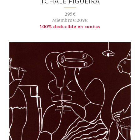
TCHALÉ FIGUEIRA
295€
Miembros:
207€
100% deducible en cuotas