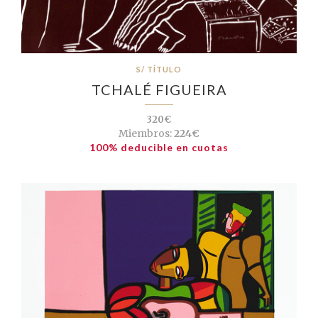
S/ TÍTULO
TCHALÉ FIGUEIRA
320€
Miembros:
224€
100% deducible en cuotas