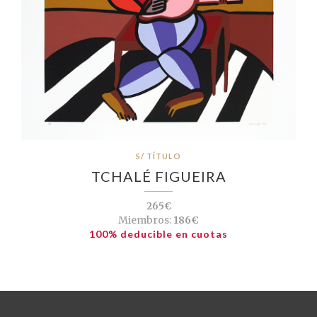
S/ TÍTULO
TCHALÉ FIGUEIRA
265€
Miembros:
186€
100% deducible en cuotas