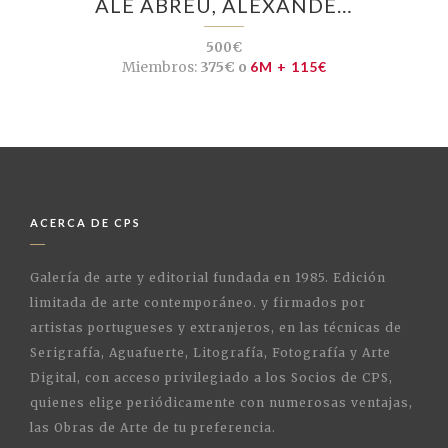
ALÊ ABREU, ALEXANDE…
500€
Miembros:
375€ o
6M + 115€
ACERCA DE CPS
Galería de arte y editorial fundada en 1985. Edición
limitada de arte contemporáneo. y firmados por
artistas portugueses y extranjeros, en las técnicas de
Serigrafía, Aguafuerte, Litografía, Fotografía y Arte
Digital, con acceso privilegiado a los Socios de CPS,
quienes elige periódicamente con numerosas ventajas,
las Obras de Arte de tu preferencia.