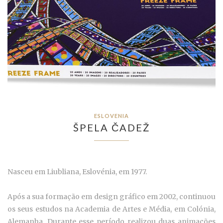
ESLOVENIA
ŠPELA ČADEŽ
Nasceu em Liubliana, Eslovénia, em 1977.
Após a sua formação em design gráfico em 2002, continuou
os seus estudos na Academia de Artes e Média, em Colónia,
Alemanha. Durante esse período realizou duas animações