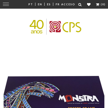
|
|
|
Cambiar
PT
EN
ES
FR
ACCESO
(0)
navegación