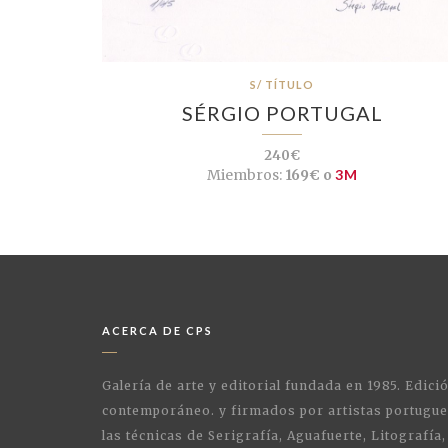
S/ TÍTULO
SÉRGIO PORTUGAL
240€
Miembros:
169€ o
3M
ACERCA DE CPS
Galería de arte y editorial fundada en 1985. Edici
contemporáneo. y firmados por artistas portugue
las técnicas de Serigrafía, Aguafuerte, Litografía,