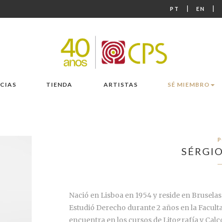
|
|
PT
EN
CIAS
TIENDA
ARTISTAS
SÉ MIEMBRO
P
SÉRGI
Nació en Lisboa en 1954 y reside en Bruselas
Estudió Derecho durante 2 años en la Faculta
encuentra en los cursos de Litografía y Cal