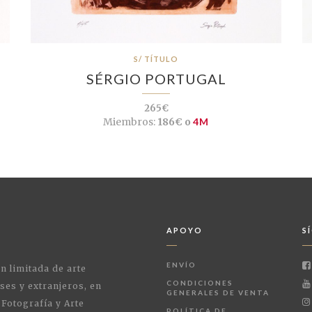
S/ TÍTULO
SÉRGIO PORTUGAL
265€
Miembros:
186€ o
4M
APOYO
S
ENVÍO
ón limitada de arte
CONDICIONES
ses y extranjeros, en
GENERALES DE VENTA
 Fotografía y Arte
POLÍTICA DE