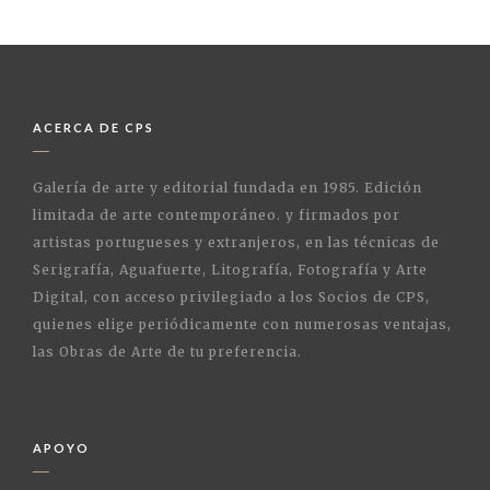
ACERCA DE CPS
Galería de arte y editorial fundada en 1985. Edición
limitada de arte contemporáneo. y firmados por
artistas portugueses y extranjeros, en las técnicas de
Serigrafía, Aguafuerte, Litografía, Fotografía y Arte
Digital, con acceso privilegiado a los Socios de CPS,
quienes elige periódicamente con numerosas ventajas,
las Obras de Arte de tu preferencia.
APOYO