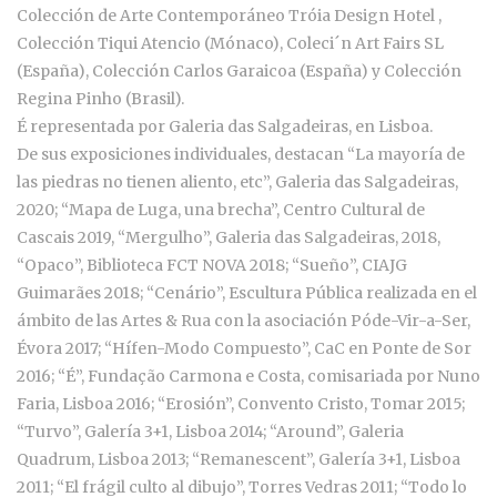
Colección de Arte Contemporáneo Tróia Design Hotel ,
Colección Tiqui Atencio (Mónaco), Coleci´n Art Fairs SL
(España), Colección Carlos Garaicoa (España) y Colección
Regina Pinho (Brasil).
É representada por Galeria das Salgadeiras, en Lisboa.
De sus exposiciones individuales, destacan “La mayoría de
las piedras no tienen aliento, etc”, Galeria das Salgadeiras,
2020; “Mapa de Luga, una brecha”, Centro Cultural de
Cascais 2019, “Mergulho”, Galeria das Salgadeiras, 2018,
“Opaco”, Biblioteca FCT NOVA 2018; “Sueño”, CIAJG
Guimarães 2018; “Cenário”, Escultura Pública realizada en el
ámbito de las Artes & Rua con la asociación Póde-Vir-a-Ser,
Évora 2017; “Hífen-Modo Compuesto”, CaC en Ponte de Sor
2016; “É”, Fundação Carmona e Costa, comisariada por Nuno
Faria, Lisboa 2016; “Erosión”, Convento Cristo, Tomar 2015;
“Turvo”, Galería 3+1, Lisboa 2014; “Around”, Galeria
Quadrum, Lisboa 2013; “Remanescent”, Galería 3+1, Lisboa
2011; “El frágil culto al dibujo”, Torres Vedras 2011; “Todo lo