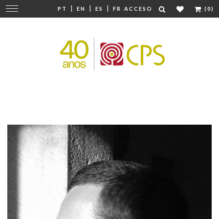
|
|
|
Cambiar
PT
EN
ES
FR
ACCESO
(0)
navegación