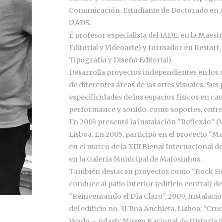
Comunicación. Estudiante de Doctorado en 
i2ADS.
É profesor especialista del IADE, en la Maest
Editorial y Videoarte) y formador en Restart
Tipografía y Diseño Editorial).
Desarrolla proyectos independientes en los q
de diferentes áreas de las artes visuales. Sus
especificidades de los espacios físicos en cau
performance y sonido. como soportes, entre
En 2003 presentó la instalación "Reflexão" (
Lisboa. En 2005, participó en el proyecto "M
en el marco de la XIII Bienal Internacional d
en la Galería Municipal de Matosinhos.
También destacan proyectos como “Rock Houn
conduce al patio interior (edificio central) d
“Reinventando el Día Claro”, 2009, Instalació
del edificio no. 31 Rua Anchieta, Lisboa; "Cruc
Veado – ndash; Museo Nacional de Historia N