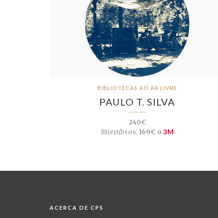
BIBLIOTECAS AO AR LIVRE
PAULO T. SILVA
240€
Miembros:
169€ o
3M
ACERCA DE CPS