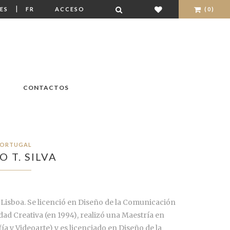
|
ES
FR
ACCESO
(0)
CONTACTOS
ORTUGAL
O T. SILVA
en Lisboa. Se licenció en Diseño de la Comunicación
idad Creativa (en 1994), realizó una Maestría en
ía y Videoarte) y es licenciado en Diseño de la