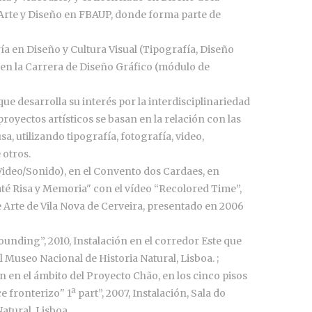
Arte y Diseño en FBAUP, donde forma parte de
ría en Diseño y Cultura Visual (Tipografía, Diseño
, en la Carrera de Diseño Gráfico (módulo de
ue desarrolla su interés por la interdisciplinariedad
 proyectos artísticos se basan en la relación con las
sa, utilizando tipografía, fotografía, video,
 otros.
Video/Sonido), en el Convento dos Cardaes, en
até Risa y Memoria" con el vídeo “Recolored Time”,
e Arte de Vila Nova de Cerveira, presentado en 2006
ding”, 2010, Instalación en el corredor Este que
el Museo Nacional de Historia Natural, Lisboa. ;
n en el ámbito del Proyecto Chão, en los cinco pisos
e fronterizo" 1ª part”, 2007, Instalación, Sala do
atural, Lisboa.