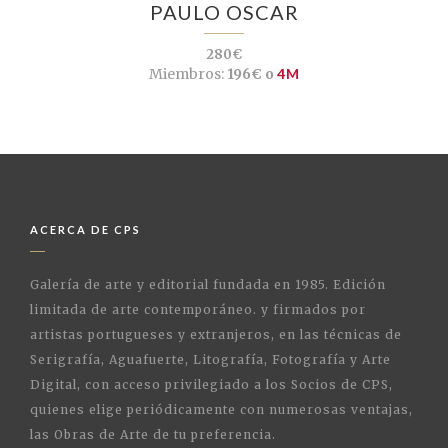
PAULO OSCAR
280€
Miembros:
196€ o
4M
ACERCA DE CPS
Galería de arte y editorial fundada en 1985. Edición
limitada de arte contemporáneo. y firmados por
artistas portugueses y extranjeros, en las técnicas de
Serigrafía, Aguafuerte, Litografía, Fotografía y Arte
Digital, con acceso privilegiado a los Socios de CPS,
quienes elige periódicamente con numerosas ventajas,
las Obras de Arte de tu preferencia.