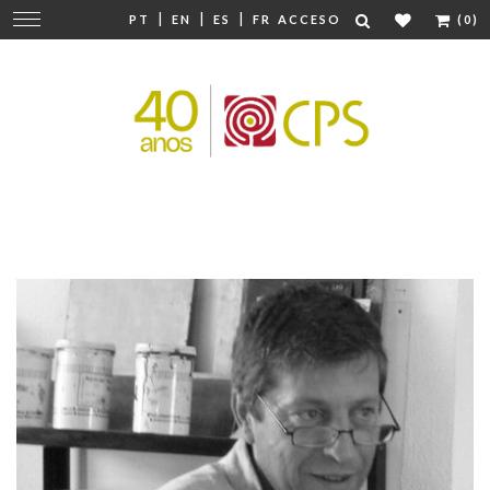
|
|
|
Cambiar
PT
EN
ES
FR
ACCESO
(0)
navegación