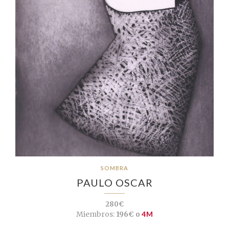
SOMBRA
PAULO OSCAR
280€
Miembros:
196€ o
4M