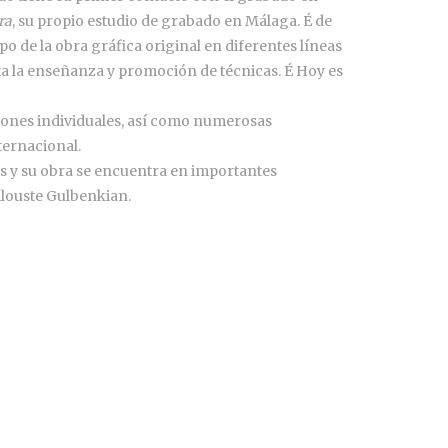
ra
, su propio estudio de grabado en Málaga. É de
po de la obra gráfica original en diferentes líneas
sta la enseñanza y promoción de técnicas. É Hoy es
iones individuales, así como numerosas
nternacional.
 y su obra se encuentra en importantes
alouste Gulbenkian.