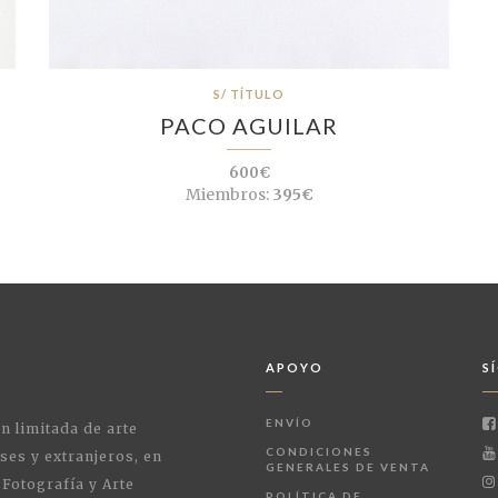
S/ TÍTULO
PACO AGUILAR
600€
Miembros:
395€
APOYO
S
ENVÍO
ón limitada de arte
CONDICIONES
ses y extranjeros, en
GENERALES DE VENTA
 Fotografía y Arte
POLÍTICA DE