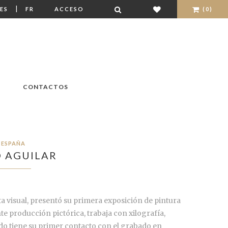
|
ES
FR
ACCESO
(0)
CONTACTOS
ESPAÑA
 AGUILAR
ta visual, presentó su primera exposición de pintura
te producción pictórica, trabaja con xilografía,
ando tiene su primer contacto con el grabado en