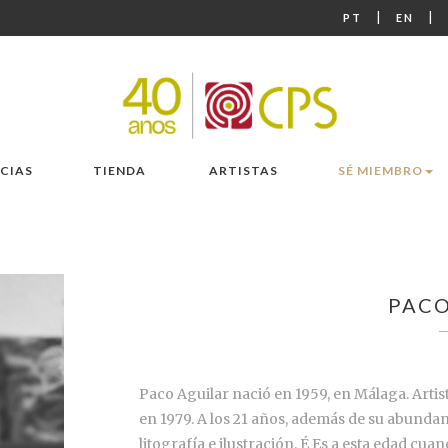
|
|
PT
EN
CIAS
TIENDA
ARTISTAS
SÉ MIEMBRO
PACO
Paco Aguilar nació en 1959, en Málaga. Artis
en 1979. A los 21 años, además de su abundan
litografía e ilustración. É Es a esta edad cu