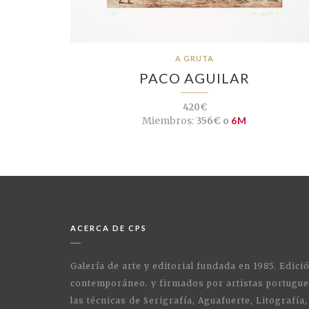
A GRUTA
PACO AGUILAR
420€
Miembros:
356€ o
6M
ACERCA DE CPS
Galería de arte y editorial fundada en 1985. Edici
contemporáneo. y firmados por artistas portugue
las técnicas de Serigrafía, Aguafuerte, Litografía,