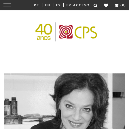
|
|
|
Cambiar
PT
EN
ES
FR
ACCESO
(0)
navegación