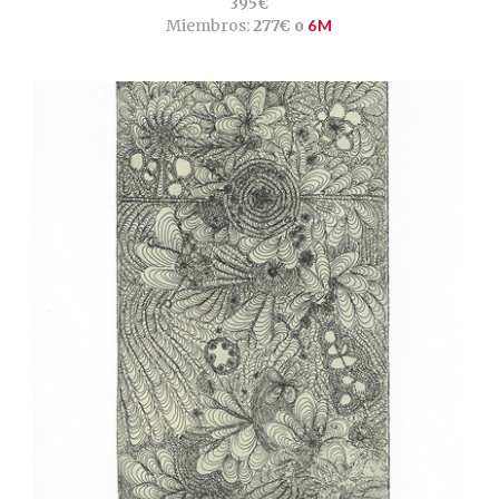
395€
Miembros:
277€ o
6M