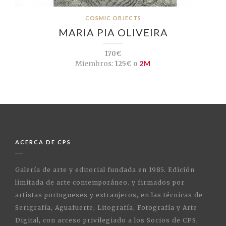
COSMIC OBJECTS
MARIA PIA OLIVEIRA
170€
Miembros:
125€ o
2M
ACERCA DE CPS
Galería de arte y editorial fundada en 1985. Edición
limitada de arte contemporáneo. y firmados por
artistas portugueses y extranjeros, en las técnicas de
Serigrafía, Aguafuerte, Litografía, Fotografía y Arte
Digital, con acceso privilegiado a los Socios de CPS,