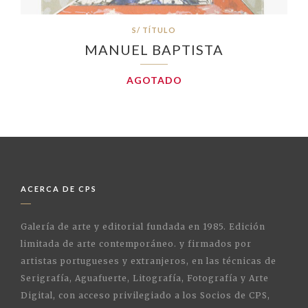
S/ TÍTULO
MANUEL BAPTISTA
AGOTADO
ACERCA DE CPS
Galería de arte y editorial fundada en 1985. Edición
limitada de arte contemporáneo. y firmados por
artistas portugueses y extranjeros, en las técnicas de
Serigrafía, Aguafuerte, Litografía, Fotografía y Arte
Digital, con acceso privilegiado a los Socios de CPS,