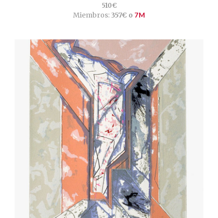
510€
Miembros:
357€ o
7M