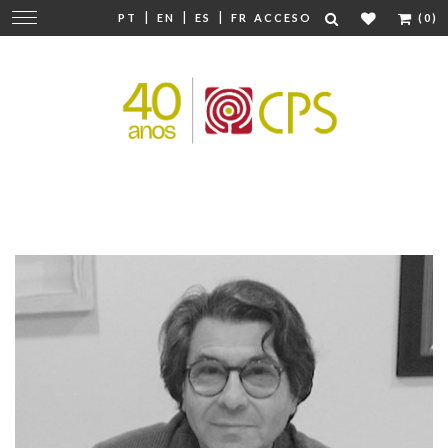
|
|
|
Cambiar
PT
EN
ES
FR
ACCESO
(0)
navegación