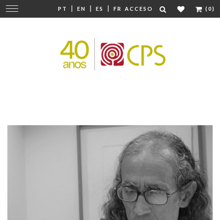
|
|
|
Cambiar
PT
EN
ES
FR
ACCESO
(0)
navegación