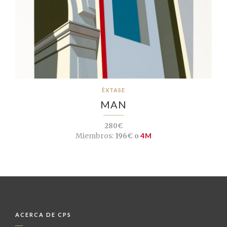
ÊXTASE
MAN
280€
Miembros:
196€ o
4M
ACERCA DE CPS