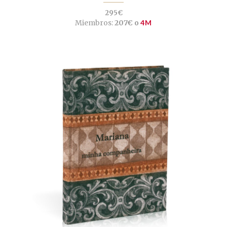
295€
Miembros:
207€ o
4M