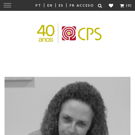
|
|
|
Cambiar
PT
EN
ES
FR
ACCESO
(0)
navegación