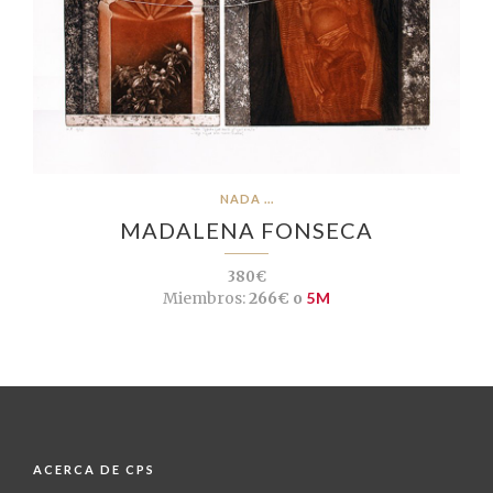
NADA ...
MADALENA FONSECA
380€
Miembros:
266€ o
5M
ACERCA DE CPS