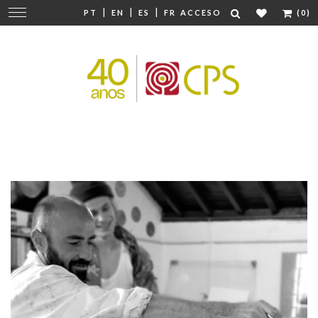
|
|
|
Cambiar
PT
EN
ES
FR
ACCESO
(0)
navegación