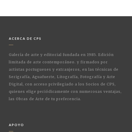
ACERCA DE CPS
Galería de arte y editorial fundada en 1985. Edición
limitada de arte contemporáneo. y firmados por
artistas portugueses y extranjeros, en las técnicas de
Serigrafía, Aguafuerte, Litografía, Fotografía y Arte
Digital, con acceso privilegiado a los Socios de CPS,
quienes elige periódicamente con numerosas ventajas,
las Obras de Arte de tu preferencia.
APOYO