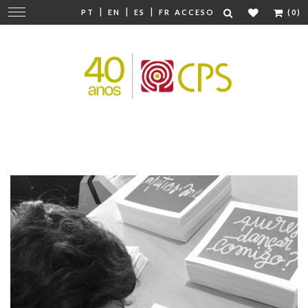
|
|
|
Cambiar
PT
EN
ES
FR
ACCESO
(0)
navegación