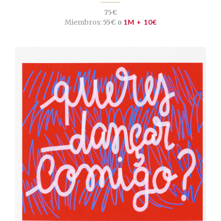
75€
Miembros:
55€ o
1M + 10€