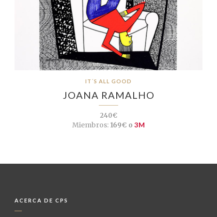
IT´S ALL GOOD
JOANA RAMALHO
240€
Miembros:
169€ o
3M
ACERCA DE CPS