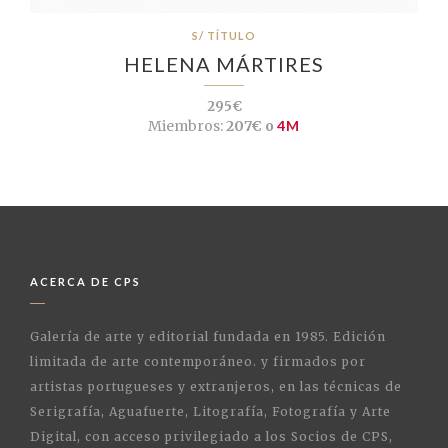
S/ TÍTULO
HELENA MÁRTIRES
295€
Miembros:
207€ o
4M
ACERCA DE CPS
Galería de arte y editorial fundada en 1985. Edición
limitada de arte contemporáneo. y firmados por
artistas portugueses y extranjeros, en las técnicas de
Serigrafía, Aguafuerte, Litografía, Fotografía y Arte
Digital, con acceso privilegiado a los Socios de CPS,