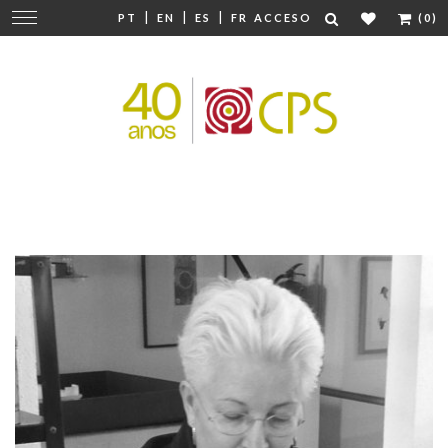
|
|
|
Cambiar
PT
EN
ES
FR
ACCESO
(0)
navegación