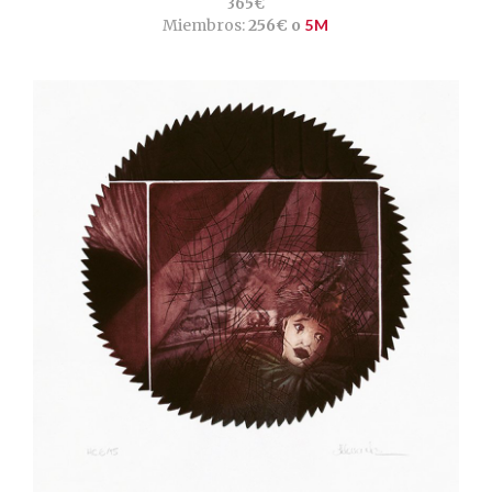
365€
Miembros:
256€ o
5M