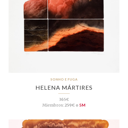
SONHO E FUGA
HELENA MÁRTIRES
365€
Miembros:
259€ o
5M