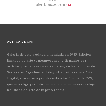
295€
Miembros:
209€ o
4M
ACERCA DE CPS
Galería de arte y editorial fundada en 1985. Edición
limitada de arte contemporáneo. y firmados por
artistas portugueses y extranjeros, en las técnicas de
Serigrafía, Aguafuerte, Litografía, Fotografía y Arte
Digital, con acceso privilegiado a los Socios de CPS,
quienes elige periódicamente con numerosas ventajas,
las Obras de Arte de tu preferencia.