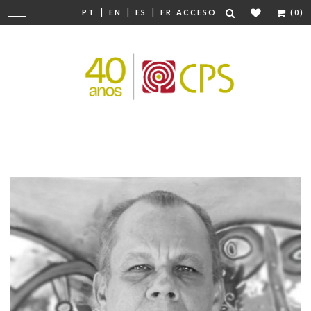
|
|
|
Cambiar
PT
EN
ES
FR
ACCESO
(0)
navegación